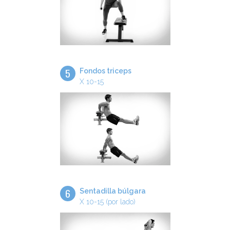
5
Fondos triceps
X 10-15
6
Sentadilla búlgara
X 10-15 (por lado)